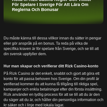
För Spelare I Sverige För Att Lära Om
Reglerna Och Bonusar
Du måste känna till dessa villkor innan du sätter in pengar
eller gör anspråk på en bonus. Ta reda på vilka de
specifika kraven är för spelare från Sverige, och se till att
din svensk uppfyller dem.
Hur man skapar och verifierar ditt Rizk Casino-konto
På Rizk Casino är det enkelt, snabbt och gjort att göra ett
konto för att passa behoven hos Sverige. Om din profil är
verifierad kommer du att kunna få tillgång till riktiga spel,
kampanjer och enkla betalningar efter din första insättning.
Rizk använder en tydlig process för att se till att du är den
du säger att du är, och håller din personliga information och
kr säker och i linje med lokala lagar.