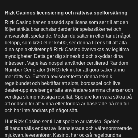
Rizk Casinos licensiering och rättvisa spelförsäkring
Rizk Casino har en ansedd spellicens som ser till att den
följer strikta branschstandarder för spelarsäkerhet och
ansvarsfullt spelande. Medan du sätter in eller tar ut något
belopp, som kr20 eller kr500, ser denna licens till att alla
dina spelaktiviteter på Rizk Casino övervakas av legitima
myndigheter. Detta ger dig sinnesfrid och skyddar dina
intressen. Varje kasinospel använder certifierad Random
Number Generator (RNG) teknik för att göra saker ännu
mer rättvisa. Externa revisorer testar denna teknik
regelbundet och bekräftar att slots, bordsspel och live
dealer-upplevelser ger alla användare samma chanser och
verkliga slumpmässiga resultat. Spelare kan vara säkra på
att oddsen för att vinna eller förlora är baserade på ren tur
och har inte ändrats på något sätt.
Hur Rizk Casino ser till att spelare är rättvisa: Spelen
tillhandahålls endast av licensierade och välrenommerade
mjukvaruleverantörer. Kasinot har också regelbundna