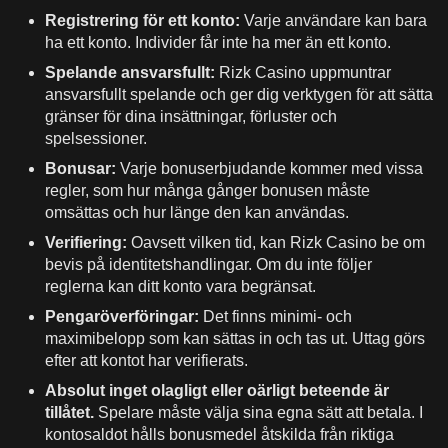
Registrering för ett konto:
Varje användare kan bara
ha ett konto. Individer får inte ha mer än ett konto.
Spelande ansvarsfullt:
Rizk Casino uppmuntrar
ansvarsfullt spelande och ger dig verktygen för att sätta
gränser för dina insättningar, förluster och
spelsessioner.
Bonusar:
Varje bonuserbjudande kommer med vissa
regler, som hur många gånger bonusen måste
omsättas och hur länge den kan användas.
Verifiering:
Oavsett vilken tid, kan Rizk Casino be om
bevis på identitetshandlingar. Om du inte följer
reglerna kan ditt konto vara begränsat.
Pengaröverföringar:
Det finns minimi- och
maximibelopp som kan sättas in och tas ut. Uttag görs
efter att kontot har verifierats.
Absolut inget olagligt eller oärligt beteende är
tillåtet.
Spelare måste välja sina egna sätt att betala. I
kontosaldot hålls bonusmedel åtskilda från riktiga