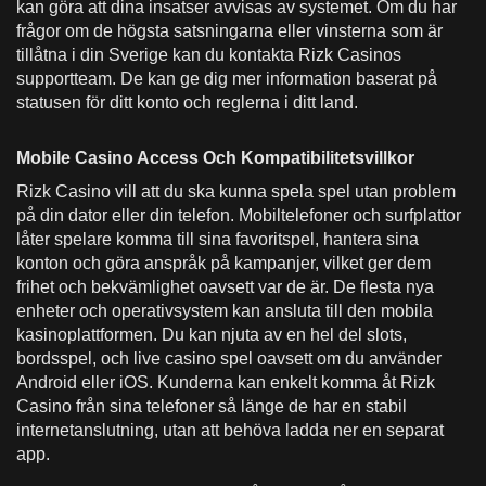
kan göra att dina insatser avvisas av systemet. Om du har
frågor om de högsta satsningarna eller vinsterna som är
tillåtna i din Sverige kan du kontakta Rizk Casinos
supportteam. De kan ge dig mer information baserat på
statusen för ditt konto och reglerna i ditt land.
Mobile Casino Access Och Kompatibilitetsvillkor
Rizk Casino vill att du ska kunna spela spel utan problem
på din dator eller din telefon. Mobiltelefoner och surfplattor
låter spelare komma till sina favoritspel, hantera sina
konton och göra anspråk på kampanjer, vilket ger dem
frihet och bekvämlighet oavsett var de är. De flesta nya
enheter och operativsystem kan ansluta till den mobila
kasinoplattformen. Du kan njuta av en hel del slots,
bordsspel, och live casino spel oavsett om du använder
Android eller iOS. Kunderna kan enkelt komma åt Rizk
Casino från sina telefoner så länge de har en stabil
internetanslutning, utan att behöva ladda ner en separat
app.