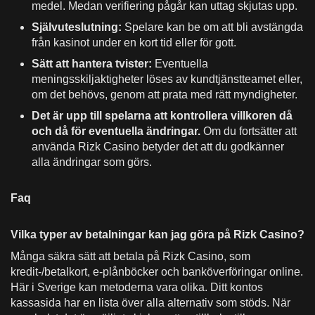
medel. Medan verifiering pågår kan uttag skjutas upp.
Självuteslutning:
Spelare kan be om att bli avstängda
från kasinot under en kort tid eller för gott.
Sätt att hantera tvister:
Eventuella
meningsskiljaktigheter löses av kundtjänstteamet eller,
om det behövs, genom att prata med rätt myndigheter.
Det är upp till spelarna att kontrollera villkoren då
och då för eventuella ändringar.
Om du fortsätter att
använda Rizk Casino betyder det att du godkänner
alla ändringar som görs.
Faq
Vilka typer av betalningar kan jag göra på Rizk Casino?
Många säkra sätt att betala på Rizk Casino, som
kredit-/betalkort, e-plånböcker och banköverföringar online.
Här i Sverige kan metoderna vara olika. Ditt kontos
kassasida har en lista över alla alternativ som stöds. När