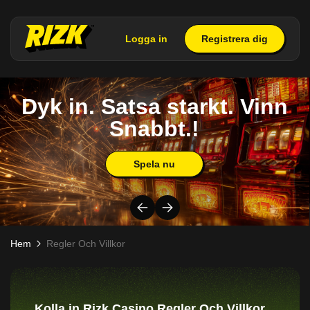
Logga in
Registrera dig
Dyk in. Satsa starkt. Vinn
Snabbt.!
Spela nu
Hem
Regler Och Villkor
Kolla in Rizk Casino Regler Och Villkor