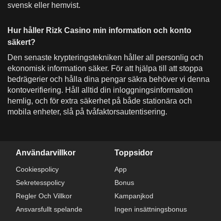
svensk eller hemvist.
Hur håller Rizk Casino min information och konto
säkert?
Den senaste krypteringstekniken håller all personlig och
ekonomisk information säker. För att hjälpa till att stoppa
bedrägerier och hålla dina pengar säkra behöver vi denna
kontoverifiering. Håll alltid din inloggningsinformation
hemlig, och för extra säkerhet på både stationära och
mobila enheter, slå på tvåfaktorsautentisering.
Användarvillkor
Toppsidor
Cookiespolicy
App
Sekretesspolicy
Bonus
Regler Och Villkor
Kampanjkod
Ansvarsfullt spelande
Ingen insättningsbonus