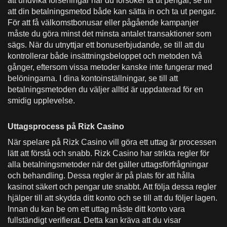
att undvika förseningar när du försöker ta ut pengar, se till
att din betalningsmetod både kan sätta in och ta ut pengar.
För att få välkomstbonusar eller pågående kampanjer
måste du göra minst det minsta antalet transaktioner som
sägs. När du utnyttjar ett bonuserbjudande, se till att du
kontrollerar både insättningsbeloppet och metoden två
gånger, eftersom vissa metoder kanske inte fungerar med
belöningarna. I dina kontoinställningar, se till att
betalningsmetoden du väljer alltid är uppdaterad för en
smidig upplevelse.
Uttagsprocess på Rizk Casino
När spelare på Rizk Casino vill göra ett uttag är processen
lätt att förstå och snabb. Rizk Casino har strikta regler för
alla betalningsmetoder när det gäller uttagsförfrågningar
och behandling. Dessa regler är på plats för att hålla
kasinot säkert och pengar ute snabbt. Att följa dessa regler
hjälper till att skydda ditt konto och se till att du följer lagen.
Innan du kan be om ett uttag måste ditt konto vara
fullständigt verifierat. Detta kan kräva att du visar